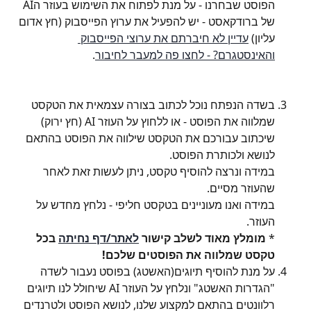
הפוסט שבחרנו - על מנת לפתוח את השימוש בעוזר הAI 
של ברודקאסט - יש להפעיל את ערוץ הפייסבוק (חץ אדום 
עליון) 
עדיין לא חיברתם את ערוצי הפייסבוק 
והאינסטגרם? - לחצו פה למעבר לחיבור
.
בשדה הנפתח נוכל לכתוב בצורה עצמאית את הטקסט 
שמלווה את הפוסט - או ללחוץ על העוזר AI (חץ ירוק) 
שיכתוב עבורכם את הטקסט שילווה את הפוסט בהתאם 
לנושא ולכותרת הפוסט.
במידה ונרצה להוסיף טקסט, ניתן לעשות זאת לאחר 
שהעוזר מסיים.
במידה ואנו מעוניינים בטקסט חליפי - נלחץ מחדש על 
העוזר.
* 
מומלץ מאוד לשלב קישור 
לאתר/דף נחיתה
 בכל 
טקסט שמלווה את הפוסטים שלכם!
על מנת להוסיף תיוגים(האשטג) בפוסט נעבור לשדה 
"הגדרות האשטג" ונלחץ על העוזר AI שיחולל לנו תיוגים 
רלוונטים בהתאם למקצוע שלנו, לנושא הפוסט ולטרנדים 