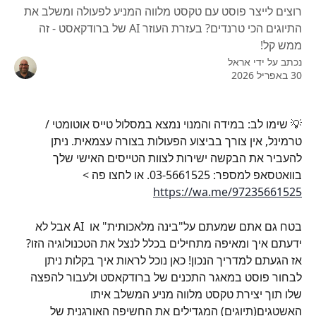
רוצים לייצר פוסט עם טקסט מלווה המניע לפעולה ומשלב את
התיוגים הכי טרנדים? בעזרת העוזר AI של ברודקאסט - זה
ממש קל!
נכתב על ידי
אראל
30 באפריל 2026
💡 שימו לב: במידה והמנוי נמצא במסלול טייס אוטומטי / 
טרמינל, אין צורך בביצוע הפעולות בצורה עצמאית. ניתן 
להעביר את הבקשה ישירות לצוות הטייסים האישי שלך 
בוואטסאפ למספר: 03-5661525. או לחצו פה > 
https://wa.me/97235661525
בטח גם אתם שמעתם על"בינה מלאכותית" או  AI אבל לא 
ידעתם איך ומאיפה מתחילים בכלל לנצל את הטכנולוגיה הזו? 
אז הגעתם למדריך הנכון! כאן נוכל לראות איך בקלות ניתן 
לבחור פוסט במאגר התכנים של ברודקאסט ולעבור להפצה 
שלו תוך יצירת טקסט מלווה מניע המשלב איתו 
האשטגים(תיוגים) המגדילים את החשיפה האורגנית של 