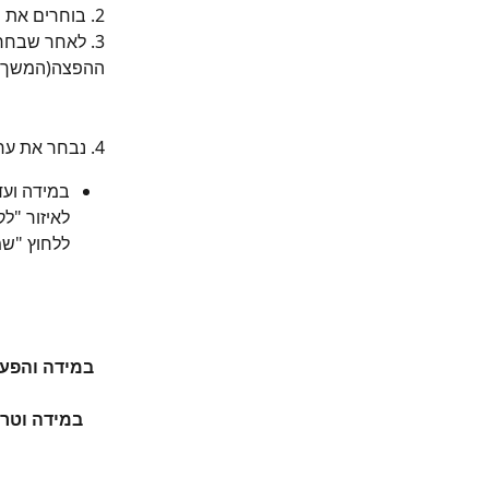
2. בוחרים את הקמפיין אותו נשלח ללקוחות
3. לאחר שבחר
ההפצה(המשך ל
4. נבחר את ערוצי השליחה(ניתן גם לעלות כפוסט לרשתות החברתיות כמובן!) ונאשר את ההפצה
במידה ועד
לאיזור "ל
ללחוץ "שמ
במידה והפעל
במידה וטרם