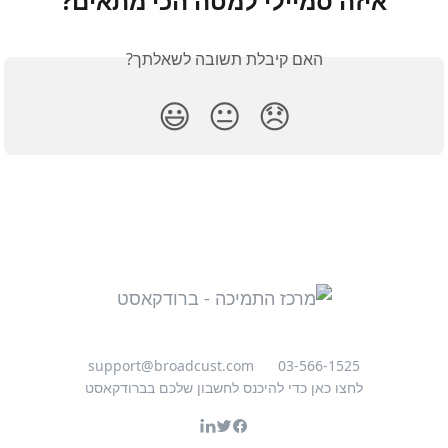
איזה סמיילי למטה הכי מתאים?
האם קיבלת תשובה לשאלתך?
😃
😐
😞
support@broadcust.com
03-566-1525
לחצו כאן כדי להיכנס לחשבון שלכם בברודקאסט