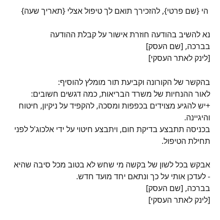
 הי {שם פרטי}, להזכירך תואם לך טיפול אצלי {תאריך שעה} 
נא להשיב בהודעה חוזרת אישור על קבלת ההודעה
בברכה, [שם העסק]
[לינק לאתר העסקי]
בהקשר של הקורונה וקביעת תור מומלץ להוסיף:
לאור ההנחיות של משרד הבריאות, כמה דגשים חשובים:
+יש להגיע מצוידים בכפפות ומסכה, להקפיד על ניקיון, חיטוח 
והיגיינה.
בכניסה תתבצע בדיקת חום, ויתבצע חיטוי על ידי אלכוג'ל לפני 
תחילת הטיפול.
אבקש בכל לשון של בקשה מי שחש לא בטוב מכל סיבה שהיא 
- לעדכן אותי על כך ונתאם יחד מועד חדש.
בברכה, [שם העסק]
[לינק לאתר העסקי]