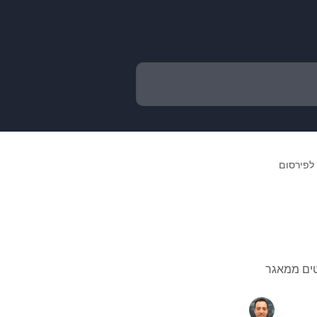
 לפירסום
טים ממאגר