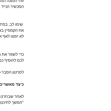
זוהי תמונה המ
המכשיר הנייד (1), להבדיל מדף נחיתה, שם ניתן רק לשתף את התוכ
 שימו לב, במי
את הקמפיין באי
לא יופצו לאף א
כדי לשפר את ת
לכם להוסיף כמ
לסרטון הסבר כ
כיצד מאשרים
לאחר שבחרנו א
"המשך לתיכנון