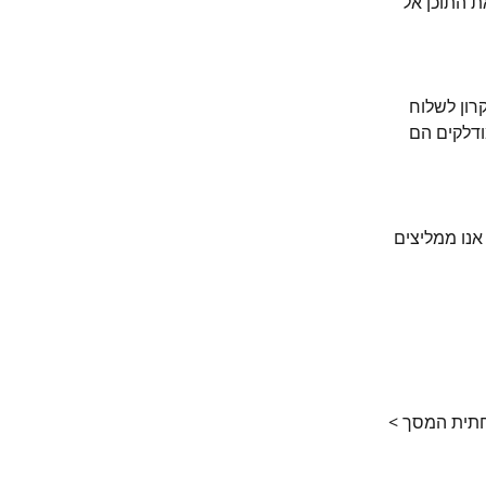
 התוכן אל 
רון לשלוח 
ודלקים הם 
נו ממליצים 
חתית המסך > 