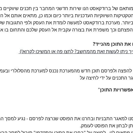
מותאם של ברודקאסט הנו שירות חדשני המחבר בין תכנים שיווקיים מ
טקטיקות השיווקיות העדכניות ביותר כיום וכמו כן, מתאים אותם אל 
יותר. מערכת ברודקאסט למעשה לומדת את העסק ולפי התגובות שלכ
שהפצתם וכך משפרת את בצורה עקבית אל העסק שלכם והתחום בו את
את התוכן מהנייד?
יך ניתן לעשות זאת מהמחשב? לחצו פה או המשיכו לקרוא!) 
להפצה ולפרסם תוכן חדש מהמערכת נכנס למערכת מהסלולרי ובעמוד
ר התכנים על ידי לחיצה על 
פשרויות התוכן
"
סנו למאגר התבניות ובחרנו את הפוסט שנרצה לפרסם - נגיע למסך הת
תן לבחון את הפוסט לעומק.
 מתאים לנו - לחיצה על "בחרו את התוכן והתקדמו" תוביל למסך הבא