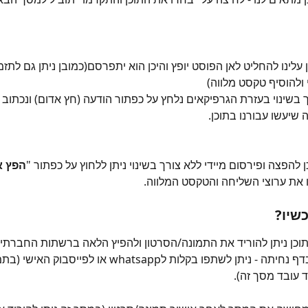
 עלינו להחליט לאן הפוסט יופץ והיכן הוא יתפרסם(כמובן ניתן גם לתזמן
ולהוסיף טקסט מלווה)
 בשינוי בעזרת הגרפיקאים נלחץ על כפתור הודעה (חץ אדום) ונכתוב 
 שיעשו עבורנו בתוכן.
 להפצה ופירסום מיידי ללא צורך בשינוי ניתן ללחוץ על כפתור "
הפץ א
את ערוצי השליחה והטקסט המלווה.
שיו?
וכן ניתן להוריד את התמונה/הסרטון ולהפיץ הלאה ברשתות החברתיות
כאשר מדובר בדף נחיתה - ניתן לשתפו בקלות לwhatsapp או לפי
ד עובד מסך זה).