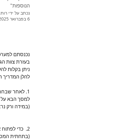
הנוספות"
נכתב על ידי
רות
6 בפברואר 2025
נכנסתם למערכת
בעזרת צוות הג
ניתן בקלות לה
להלן המדריך ה
1. לאחר שבחר
למסך הבא על י
(במידה ורק נרצ
2.  כדי לפתוח את הפניה לצוות הגרפיקאים יש ללחוץ במסך הבא על האייקון של "הודעה" 
(בתחתית המסך)