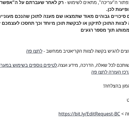
פתור ה"עריכה", מתאים לשימוש - 
רק לאחר שעברתם על ה"אפשרוי
יעות לכן.
 סיכויים גבוהים מאוד שתמצאו שם מענה לתוכן שהנכם מעונייני
צוות התוכן לתיקון או לבקשת תוכן מיוחד וכך תחסכו לעצמכם זמ
 ממותג תוך מספר רגעים
צים להגיש בקשה לצוות הקריאטיב ממחשב - 
לחצו פה
שותכם לכל שאלה, הדרכה, מידע ועצה.
לטיפים נוספים בשימוש במערכ
כז העזרה לחצו פה
מון בהצלחה!
ט
ה > 
https://bit.ly/EditRequest-BC