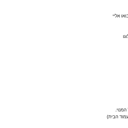
או אליי 
גו
עמוד הבית)