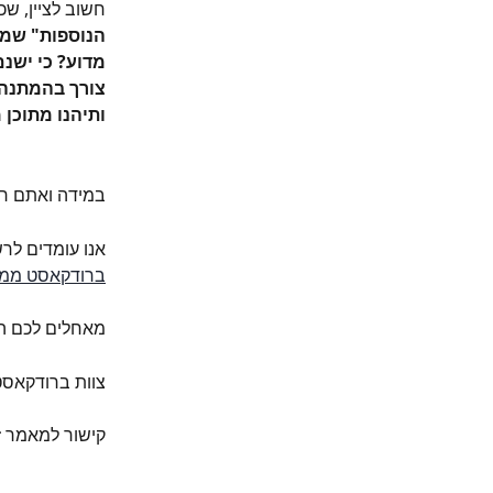
חשוב לציין, שכ
הנוספות" שמופ
מדוע? כי ישנם
צורך בהמתנה ל
ותיהנו מתוכן
במידה ואתם רו
אנו עומדים לר
ברודקאסט ממר
מאחלים לכם ה
צוות ברודקאס
קישור למאמר ז