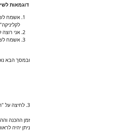
​ 
דוגמאות לשימ
אשמח לשנו
לקליניקה"
אני רוצה 
אשמח לשנו
ובמסך הבא נוכ
​3. לחיצה על "הפץ את התוכן" - הכפתור הירוק תוביל לאישור התוכן כמו שהוא כעת.
זמן ההכנה וההתאמה יכול לקחת עד 
ניתן יהיה לראו
​ 