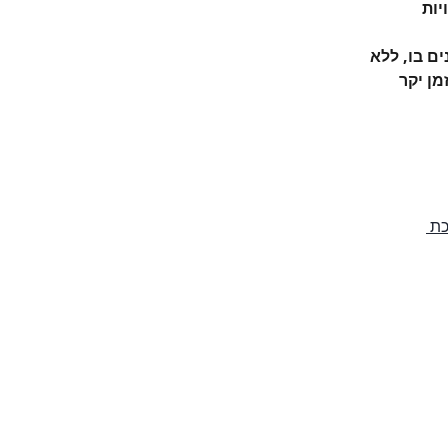
ות 
ם בו, ללא 
ן יקר 
ת 