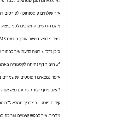
לא מצאתם תוכן שמתאים לכם? יש לכ
איך שולחים פוסט(תוכן) לפירסום דר
מהם הדגשים החשובים לפני ביצוע דיוור בכמו
כיצד מבוצע חישוב אורך הודעת SMS - סמס
סוכן נדל"ן? רוצה לדעת איך לבחור
🔗 חיבור דף נחיתה לקטגוריה באתר
איפה נמצאים הפוסטים שנשמרים בת
?האם ניתן ליצור קשר עם נציג אנושי
קידום פוסט - המדריך המלא ל"בוס
מדריך: איך לבקש שינויים ועריכה ב