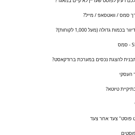
ם רעיון לפוסט שעדיין לא קיים במאגר?
ך סמס / וואטסאפ / מייל?
ת גדולה (מעל 1,000 לקוחות)?
 תבנית להצגת נכסים במערכת ברודקאסט?
 העסקי
יקיית טיוטא?
ט פוסט" צעד אחר צעד
פוסטים