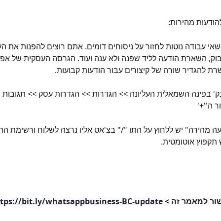
אי עבודה נוטות לחזור על ניסוחים דומים. אתם רוצים להפנות את ה
בוק, השארת הודעה לליד שפנה ולא ענה ועוד. הגרסה העסקית של אפל
 להגדיר שורה של קיצורים עבור הודעות קבועות. 
שים אל 3 הנק' בפינה השמאלית העליונה >> הגדרות >> הגדרות עסק >> תגובות
 ה''+' 
ה מהירה" יש ללחוץ על התו "/" בצ'אט אליו נרצה לשלוח ורשימת ההו
תקפוץ אוטומטית.
ור למאמר זה > 
tps://bit.ly/whatsappbusiness-BC-update