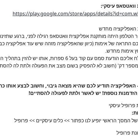
https://play.google.com/store/apps/details?id=com.
 הטלפון היתה מותקנת אפליקצית וואטסאפ רגילה לפני, ברגע שתזינו
כם התראה של אימות (כיוון שהאפליקציה מזהה שיש עוד אפליקציה כבר
וץ אימות מחדש. 
בשלב זה, תשלח אליכם הודעת סמס עם קוד בעל 6 ספרות, אותו יש להזי
מספר דק' (חשוב לא להפסיק בשום מצב את הפעולה ולתת לה להסתיי
 האפליקציה תודיע לכם שהיא מצאה גיבוי, וחשוב לבצע אותו כר
הזדמנות נוספת! יש לאשר ולתת לפעולה להסתיים! 
ל המסך הראשי יופיע לנו כפתור >> כלים עיסקיים >> פרופיל
נת פרופיל