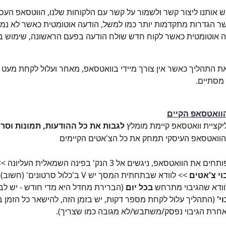
אותנו ליצור קשר ולשמור על קשר עם הלקוחות שלנו, הווטסאפ העסק
 הגדרות מתקדמות יותר כמו למשל, הודעה אוטומטית כאשר לא נמ
ה אוטומטית כאשר לקוח חדש שולח הודעה בפעם הראשונה, שימוש בתג
ת התהליך כאשר אין צורך מיידי בוואטסאפ, מאחר ועלול לקחת מעט ז
מסתיים.
הוואטסאפ הקיים
יקציית וואטסאפ קיימת מומלץ
 לגבות את כל ההודעות,
תמונות וסרט
וואטסאפ העיסקי תמחק את כל הצ'אטים הקיימים
הוואטסאפ, ניגשים אל 3 הנק' בפינה השמאלית העליונה >> 
וי צ'אטים
 >> לוודא שבתחתית המסך יש V ב'כלול סרטוני
וודא שהגיבוי מתרחש 
בכל יום 
(הברירת מחדל היא מדי חודש - יש לבצע
י'
 (התהליך עלול לקחת מספר דקות, יש בזמן הזה, להישאר כל הזמן ב
אחרת הגיבוי נפסק/משתבש/לא מגובה כמו שצריך).