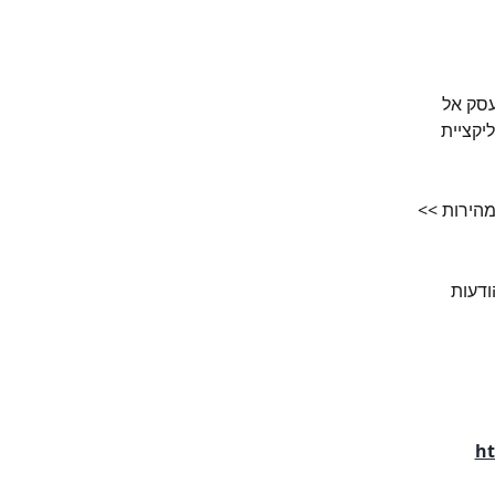
עסק אל 
יקציית 
 מהירות >> 
דעות 
ht