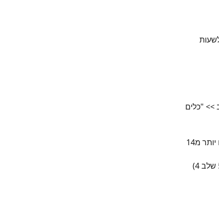
 למלא בהתאם לשעות 
>> "כלים 
 1. "הודעת פתיחה" - תשלח לאנשים ששולחים לך הודעה בפעם הראשונה או שעברו יותר מ14 