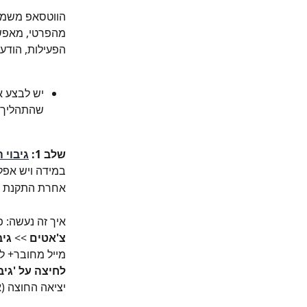
הווטסאפ משמש 
מהפרטי, מאפשר
הפעילות, הודע
יש לבצע א
שהתהליך 
שלב 1: 
גיבוי 
במידה ויש אפל
אחרת התקנת ה
איך זה נעשה: פותחים את 
צ'אטים 
>> 
גיב
מייל מחובר+ ל
לחיצה על 'גיבו
יציאה החוצה (