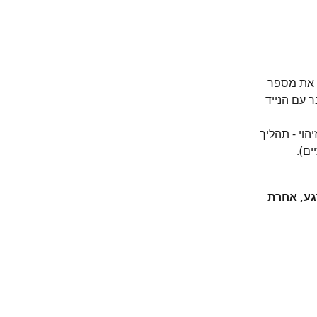
 את מספר 
 עם הנייד 
ן בתהליך הזיהוי - תהליך 
ם). 
גע, אחרת 