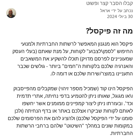
קבלו הסבר קצר ופשוט
נכתב על ידי
אראל
30 ביולי 2024
מה זה פיקסל?
פיקסל הוא מנגנון המאפשר לרשתות החברתיות ולמנועי 
החיפוש "לסמן\לצבוע" לקוחות, על מנת שאתם (בעלי העסק 
שמעוניינים לפרסם מדויק) תוכלו להשקיע את המשאבים 
והאנרגיה שלכם בלקוחות ה"חמים" ביותר - גולשים שכבר 
התעניינו במוצר/שירות שלכם או דומה לו.
הפיקסל הינו קוד (שמכיל מספר זיהוי) שמקבלים מהפייסבוק 
ו\או מגוגל, שאותו ניתן להטמיע בדפי נחיתה, אתרי תדמית 
וכד'. ובעזרתו ניתן ליצור קמפיינים ממומנים אשר יחשפו 
לאותם לקוחות שביקרו אצלכם באתר או בדף הנחיתה (ולכן 
סומנו על ידי הפיקסל שלכם) ולהציג להם את הפרסומים שלכם 
במקומות שונים במהלך "השיטוט" שלהם ברחבי הרשתות 
החברתיות.