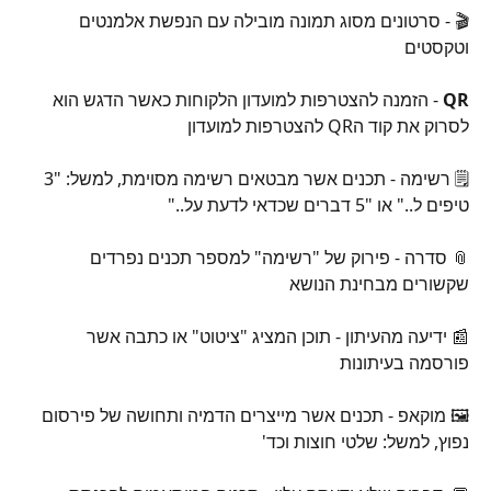
🎬 - סרטונים מסוג תמונה מובילה עם הנפשת אלמנטים 
וטקסטים
QR 
- הזמנה להצטרפות למועדון הלקוחות כאשר הדגש הוא 
לסרוק את קוד הQR להצטרפות למועדון
🗒️ רשימה - תכנים אשר מבטאים רשימה מסוימת, למשל: "3 
טיפים ל.." או "5 דברים שכדאי לדעת על.."
📎 סדרה - פירוק של "רשימה" למספר תכנים נפרדים 
שקשורים מבחינת הנושא
📰 ידיעה מהעיתון - תוכן המציג "ציטוט" או כתבה אשר 
פורסמה בעיתונות
🖼️ מוקאפ - תכנים אשר מייצרים הדמיה ותחושה של פירסום 
נפוץ, למשל: שלטי חוצות וכד'