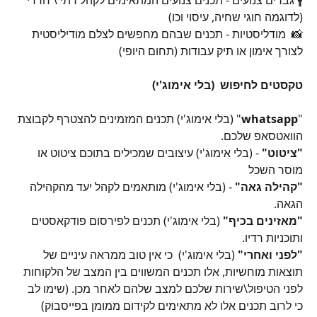
🚹 גברים צנועים - תכנים צנועים המתאימים לקהל דתי \ חרדי 
(לדוגמה חוגי שחיה, עיסוי וכו)
📸  מודליסטיות - תכנים שבהם מחפשים לצלם מודיליסטית 
לצורך אימון או תיק עבודות (תחום היופי)
טקסטים לחיפוש  (בלי אימוג'י)
"
whatsapp
" (בלי אימוג'י) תכנים המזמינים להצטרף לקבוצת 
הוואטסאפ שלכם.
"ציטוט"
 - (בלי אימוג'י) עיצובים שמכילים בתוכם ציטוט או 
מוסר השכל
"קהילה גאה"
 - (בלי אימוג'י) מותאמים לקהל יעד מהקהילה 
הגאה.
"מאזינים בכיף" 
(בלי אימוג'י) תכנים לפירסום פודקאסטים 
ותוכניות רדיו.
"לפני ואחרי" 
(בלי אימוג'י)  כי אין טוב ממראה עיניים של 
תוצאות מוחשיות, אלו תכנים המשווים בין המצב של הלקוחות 
לפני הטיפול\שירות שלכם למצב שלהם לאחר מכן. (שימו לב 
כי לרוב תכנים אלו לא מתאימים לקידום ממומן בפייסבוק)