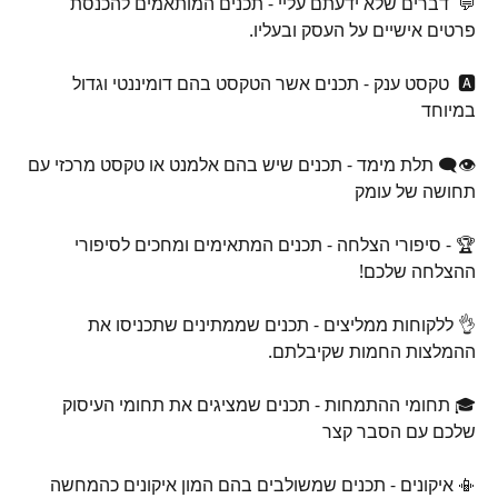
💬  דברים שלא ידעתם עליי - תכנים המותאמים להכנסת 
פרטים אישיים על העסק ובעליו.
🅰️  טקסט ענק - תכנים אשר הטקסט בהם דומיננטי וגדול 
במיוחד
👁️‍🗨️ תלת מימד - תכנים שיש בהם אלמנט או טקסט מרכזי עם 
תחושה של עומק  
🏆 - סיפורי הצלחה - תכנים המתאימים ומחכים לסיפורי 
ההצלחה שלכם!
👌 ללקוחות ממליצים - תכנים שממתינים שתכניסו את 
ההמלצות החמות שקיבלתם.
🎓 תחומי ההתמחות - תכנים שמציגים את תחומי העיסוק 
שלכם עם הסבר קצר
📳 איקונים - תכנים שמשולבים בהם המון איקונים כהמחשה 