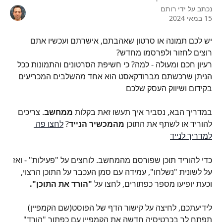
נכתב על ידי
רותם
15 במאי 2024
יש לכם תמונה או סרטון שאהבתם, אישרתם ועכשיו אתם 
רוצים לחזור ולפרסמו מחדש?
רעיון חכם ומעולה - למה? כי חשיפת הסרטונים והתמונות ככל 
הניתן שרכשתם מברודקאסט הוא אחד מהשלבים המכריעים 
בקידום ושיווק העסק שלכם
במדריך הבא, נסביר איך תעשו זאת בקלות 
ממחשב
. צריכים 
להוריד או לשתף את התוכן 
מהמכשיר הנייד
? 
לחצו פה 
למדריך לנייד
כדי להוריד תוכן שפורסם מהמחשב. לוחצים על "פעילות" - ואז 
על לשונית "נשלחו", עמידה עם סמן העכבר על התוכן הרצוי, 
וכעת יופיעו מספר כפתורים, לחצו על 
"הורד את התוכן".
לידיעתכם, לחיצה על קישור הדף של הפוסט(שם הקמפיין) 
תפתח לך בכרטיסיה חדשה את הקמפיין עם כפתור "הורד" 