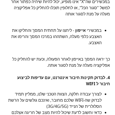
במכשירים שה"X" אינו מופיע, יכול להיות שיהיה כפתור אחר 
למשל "סגור הכל", או לחלופין תוכלו להחליק כל אפליקציה 
מעלה על מנת לסגור אותה
במכשירי 
אייפון 
- ליחצו על תחתית המסך והחליקו את 
האצבע כלפי מעלה, השתההו במרכז המסך והרימו את 
האצבע.
כך יראה המסך באייפון לאחר הפעולה, וכעת יש להחליק כל 
אפליקציה מעלה על מנת לסגור אותה.
4. לבדוק תקינות חיבור אינטרנט, עם עדיפות לביצוע 
חיבור ל WIFI
לצורך עבודה חלקה, הצוות הטכני שלנו, ממליץ תמיד 
לבדוק שה-WIFI שלכם מחובר, ואינכם גולשים על הרשת 
הסלולרית של הנייד (3G/4G/5G)
כדאי וחשוב לדעת שיכול להיות מצב של חריגה אצלכם 