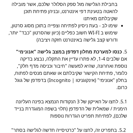
בחבילת הגלישה מול ספק הסלולר שלכם, אשר מובילה 
להאטה בטעינת דפי אינטרנט, ובניהן פתיחת תוכן 
שקיבלתם מאיתנו
שימו לב - בעת ניסיון לפתיחה וצפייה בתוכן מסוג סרטון, 
שימוש ב WI-FI חשוב כפליים (כיוון שהסרטון "כבד" יותר, 
ודורש קצב גלישה באינטרנט חזקה ויציבה)
5. 
כנסו למערכת מחלון דפדפן במצב גלישה "אנונימי"
אם שלבים 1-4, לא פתרו עדיין את התקלה, נבצע בדיקה 
נוספת ואחרונה, שהיא למעשה "חיבור וכניסה מדף חלק", 
כלומר, פתיחת הקישור שקיבלתם או שאתם מנסים לפתוח, 
בחלון "אנונימי" (אינקוגניטו | Incognito) בדפדפן של גוגל 
כרום.
5.1. לחצו על האייקון של 3 הנקודות הנמצא בפינה העליונה 
הימנית / שמאלית של הדפדפן (תלוי בשפה המוגדרת בנייד 
שלכם), לפתיחת תפריט הגדרות נוספות
 5.2. בתפריט זה, לחצו על "כרטיסייה חדשה לגלישה בסתר"