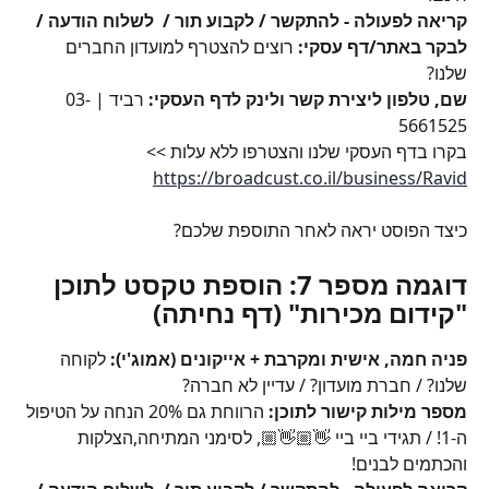
קריאה לפעולה - להתקשר / לקבוע תור /  לשלוח הודעה / 
לבקר באתר/דף עסקי: 
רוצים להצטרף למועדון החברים 
שלנו?
שם, טלפון ליצירת קשר ולינק לדף העסקי: 
רביד | 03-
5661525
בקרו בדף העסקי שלנו והצטרפו ללא עלות >> 
https://broadcust.co.il/business/Ravid
כיצד הפוסט יראה לאחר התוספת שלכם?
דוגמה מספר 7: הוספת טקסט לתוכן 
"קידום מכירות" (דף נחיתה)
פניה חמה, אישית ומקרבת + אייקונים (אמוג'י):
 לקוחה 
שלנו? / חברת מועדון? / עדיין לא חברה?
מספר מילות קישור לתוכן:
 הרווחת גם 20% הנחה על הטיפול 
ה-1! / תגידי ביי ביי 👋🏼👋🏼, לסימני המתיחה,הצלקות 
והכתמים לבנים!