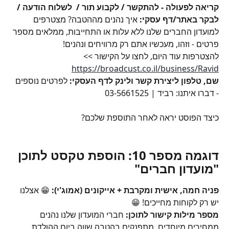
קריאה לפעולה - להתקשר / לקבוע תור /  לשלוח הודעה / 
לבקר באתר/דף עסקי: 
איך נהנים מההטבה? מצטרפים 
למועדון החברים שלנו ללא עלות או התחייבות, ממלאים מספר 
פרטים - וזהו, מעכשיו אתם רק מרוויחים ונהנים!
להצטרפות עוד היום, לחצו על הקישור >> 
https://broadcust.co.il/business/Ravid
שם, טלפון ליצירת קשר ולינק לדף העסקי: 
לפרטים נוספים 
- דברו איתנו: רביד | 03-5661525
כיצד הפוסט יראה לאחר התוספת שלכם?
דוגמה מספר 10: הוספת טקסט לתוכן 
"מועדון חברים"
פניה חמה, אישית ומקרבת + אייקונים (אמוג'י):
 😁 אצלנו 
יש רק לקוחות מחייכים! 😁
מספר מילות קישור לתוכן:
 חברי המועדון שלנו נהנים 
ממחירים מיוחדים, מתפנקים בהטבה שווה ביום ההולדת, 