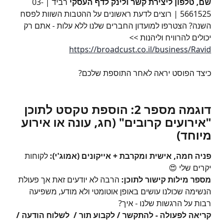
שם, טלפון ליצירת קשר ולינק לדף העסקי 
רביד | 03-
5661525 | רוצים לדעת ראשונים על ההטבות השוות לפסח 
השנה? הצטרפו למועדון החברים שלנו ללא עלות - אתם רק 
יכולים להרוויח וליהנות >> 
https://broadcust.co.il/business/Ravid
כיצד הפוסט יראה לאחר התוספת שלכם?
דוגמה מספר 2: הוספת טקסט לתוכן 
"אירועים קרובים" (חג, עונה או אירוע 
מיוחד)
פניה חמה, אישית ומקרבת + אייקונים (אמוג'י):
 לקוחות 
יקרים שלי 😍
מספר מילות קישור לתוכן:
 הרבה לא יודעים זאת אך פעולת 
הנשימה שכולנו עושים באופן אוטומטי ולא מודע, משפיעה 
רבות על הרגשות שלנו - איך?
קריאה לפעולה - להתקשר / לקבוע תור /  לשלוח הודעה / 