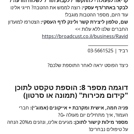
קריאה לפעולה - להתקשר / לקבוע תור /  לשלוח הודעה / 
לבקר באתר/דף עסקי: 
רוצה לממש את ההטבה? חייגי אלינו 
עוד היום, מספר ההטבות מוגבל!
שם, טלפון ליצירת קשר ולינק לדף העסקי: 
הצטרפו למועדון 
החברים שלנו ללא עלות >> 
https://broadcust.co.il/business/Ravid
___________________
רביד | 03-5661525
כיצד הפוסט יראה לאחר התוספת שלכם?
דוגמה מספר 8: הוספת טקסט לתוכן 
"קידום מכירות" (תמונה או סרטון)
פניה חמה, אישית ומקרבת + אייקונים (אמוג'י):
 חברי 
העמוד, איך מתחילים יום מעולה 🥳?
מספר מילות קישור לתוכן:
 מגיעים אלינו, ונהנים מ20% הנחה 
על טיפולים נבחרים!