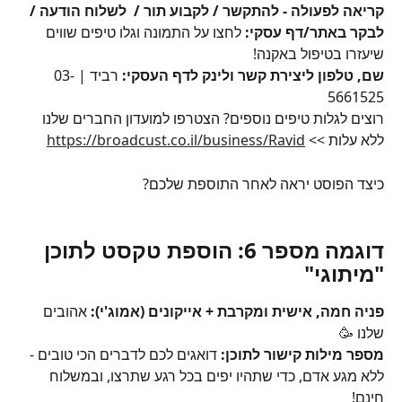
קריאה לפעולה - להתקשר / לקבוע תור /  לשלוח הודעה / 
לבקר באתר/דף עסקי: 
לחצו על התמונה וגלו טיפים שווים 
שיעזרו בטיפול באקנה!
שם, טלפון ליצירת קשר ולינק לדף העסקי: 
רביד | 03-
5661525
רוצים לגלות טיפים נוספים? הצטרפו למועדון החברים שלנו 
ללא עלות >> 
https://broadcust.co.il/business/Ravid
כיצד הפוסט יראה לאחר התוספת שלכם?
דוגמה מספר 6: הוספת טקסט לתוכן 
"מיתוגי"
פניה חמה, אישית ומקרבת + אייקונים (אמוג'י):
 אהובים 
שלנו 🥳
מספר מילות קישור לתוכן:
 דואגים לכם לדברים הכי טובים - 
ללא מגע אדם, כדי שתהיו יפים בכל רגע שתרצו, ובמשלוח 
חינם!