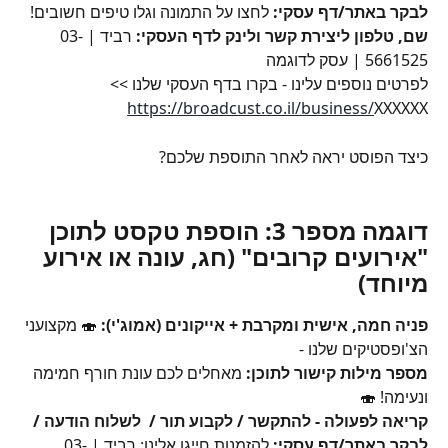
לבקר באתר/דף עסקי: 
לחצו על התמונה וגלו טיפים חשובים!
שם, טלפון ליצירת קשר ולינק לדף העסקי: 
רביד | 03-
5661525 | עסק לדוגמה
לפרטים נוספים עלינו - בקרו בדף העסקי שלנו >> 
https://broadcust.co.il/business/
XXXXXX
כיצד הפוסט יראה לאחר התוספת שלכם?
דוגמה מספר 3: הוספת טקסט לתוכן 
"אירועים קרובים" (חג, עונה או אירוע 
מיוחד)
פניה חמה, אישית ומקרבת + אייקונים (אמוג'י):
 🍣 מקצועני 
הצ'ופסטיקים שלנו - 
מספר מילות קישור לתוכן:
 מאחלים לכם עונת חורף חמימה 
ונעימה! 🍣
קריאה לפעולה - להתקשר / לקבוע תור /  לשלוח הודעה / 
לבקר באתר/דף עסקי: 
להזמנות חייגו אלינו: רביד | 03-