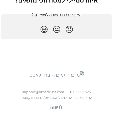
איזה סמיילי למטה הכי מתאים?
האם קיבלת תשובה לשאלתך?
😃
😐
😞
support@broadcust.com
03-566-1525
לחצו כאן כדי להיכנס לחשבון שלכם בברודקאסט