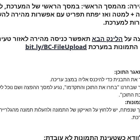
רה: 
מהמסך הראשי: 
במסך הראשי של המערכת, לו
ה + למטה ואז יפתח תפריט עם אפשרות מהירה להע
רות למערכת.
ה על 
הלינק הבא
 תאפשר כניסה מהירה לאזור טעינ
התמונות במערכת 
bit.ly/BC-FileUpload
אגר התוכן:
את התבנית כדי להיכנס אליה במצב עריכה.
שבחרנו "בחרו את התוכן והתקדמו", נגיע למסך ההפצה ושם נוכל לל
ת התוכן".
ונות:
שנפתח, יש ללחוץ על האייקון של התמונה ולהעלות תמונה מהגלרייה 
כת.
ודא כשטעינת התמונות לא עובדת: