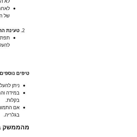
לא הח
לאחר 
של המ
טעינת הת
תפתח 
להעל
טיפים נוספים
ניתן להעלות עד 5 תמונות במקביל על י
במידה והת
בקלות.
אם התמונו
בגלריה.
מהממשק במ