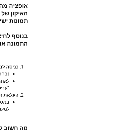
אופציה מהי
האיקון של 
תמונות ישי
בנוסף לחיצ
התמונה או 
כניסה למ
נבחר 
לאחר 
"עריכ
העלאת תמ
במסך 
למער
מה חשוב לו