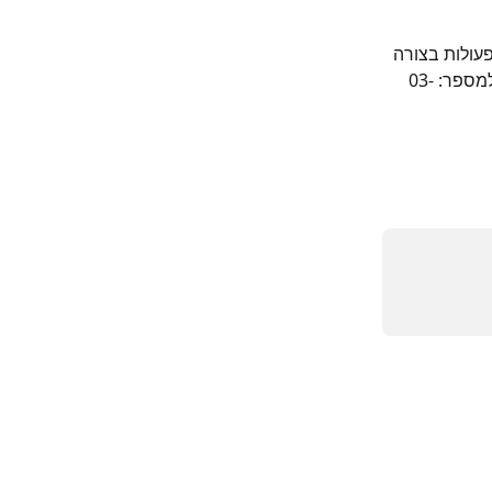
פעולות בצורה 
עצמאית. ניתן להעביר את הבקשה ישירות לצוות הטייסים האישי שלך בוואטסאפ למספר: 03-