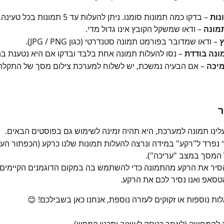
נות
 – בדקו כמה תמונות סומנו. ניתן להעלות עד 5 תמונות בכל טעינה.
מונה
 – ודאו שמשקל הקובץ אינו גדול מדי.
ץ
 – ודאו שמדובר בפורמט תמונה סטנדרטי (כגון JPG / PNG).
ונה בודדת
 – נסו להעלות תמונה אחת בלבד ובדקו אם היא נטענת ב
מיכה
 – אם הבעיה נמשכת, יש לשלוח למערכת צילום מסך של התקלה ב
ר
ינו תמונה למערכת, היא תהיה זמינה לשימוש גם בפוסטים הבאים.
 נפרד ל"רקע" במידה ונרצה להעלות תמונות שלנו כרקע (הכפתור העלי
המסך במצב "עריכה").
סיר את הרקע מהתמונה כדי להשתמש בה במקום הדוגמנים הקיימים? 
טסאפ ואנו נסיר לכם את הרקע.
ת נוספות או זקוקים לעזרה נוספת, אנחנו כאן בשבילכם! 😊
להמחשה (לאחר כניסה לעיצוב ותכנון קמפיין)