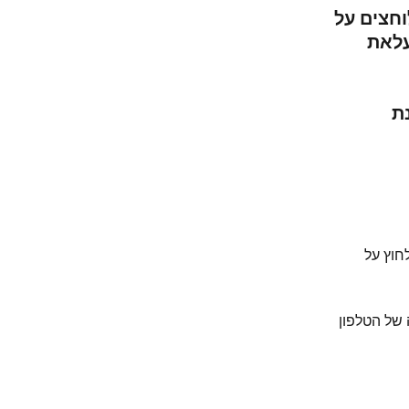
חצים על 
לאת 
ת 
חוץ על 
של הטלפון 