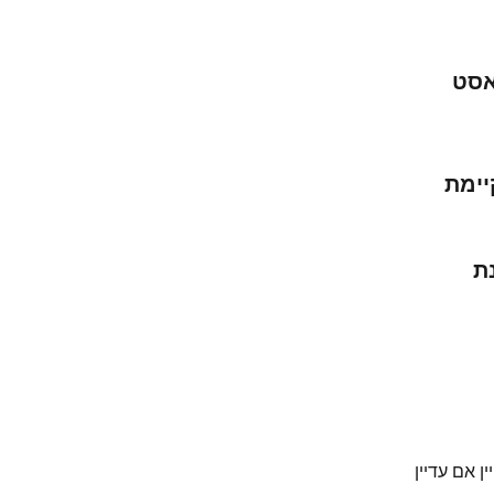
אסט
ימת 
ת 
 אם עדיין 