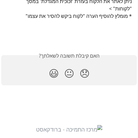
ניתן לאתר את הלקוח בעזרת 'זכוכית המגדלת' במסך 
"לקוחות" >
* מומלץ להוסיף הערה "לקוח ביקש להסיר את עצמו" 
האם קיבלת תשובה לשאלתך?
😃
😐
😞