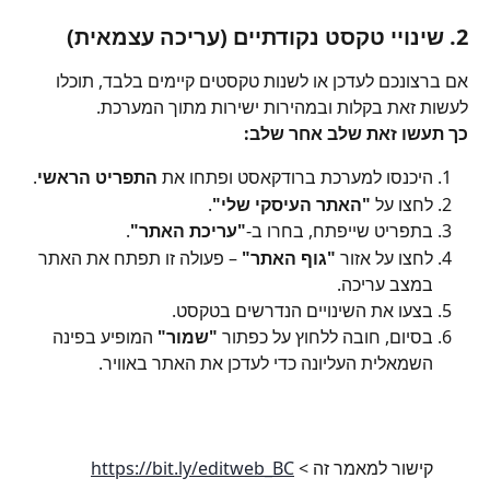
2. שינויי טקסט נקודתיים (עריכה עצמאית)
אם ברצונכם לעדכן או לשנות טקסטים קיימים בלבד, תוכלו 
לעשות זאת בקלות ובמהירות ישירות מתוך המערכת.
כך תעשו זאת שלב אחר שלב:
היכנסו למערכת ברודקאסט ופתחו את 
התפריט הראשי
.
לחצו על 
"האתר העיסקי שלי"
.
בתפריט שייפתח, בחרו ב-
"עריכת האתר"
.
לחצו על אזור 
"גוף האתר"
 – פעולה זו תפתח את האתר 
במצב עריכה.
בצעו את השינויים הנדרשים בטקסט.
בסיום, חובה ללחוץ על כפתור 
"שמור"
 המופיע בפינה 
השמאלית העליונה כדי לעדכן את האתר באוויר.
קישור למאמר זה > 
https://bit.ly/editweb_BC