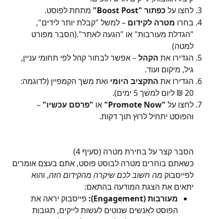
לחצו על 
כפתור "Boost Post"
 מתחת לפוסט.
בחרו 
מטרה לקידום
 – למשל "קבלת יותר לידים", 
"הגדלת מעורבות" או "הגעה לאתר".(הסבר מפורט 
למטה)
הגדירו את 
הקהל
 – אפשר לבחור קהל לפי תחומי עניין, 
גיל, מיקום ועוד.
הגדירו את 
התקציב היומי
 ואת משך הקמפיין (לדוגמה: 
20 ₪ ליום למשך 5 ימים).
לחצו על 
"Promote Now"
 או 
"פרסם עכשיו"
 – 
והפוסט יתחיל לרוץ תוך דקות.
הסבר קצר על בחירת מטרה (סעיף 4)
כשאתם בוחרים מטרה לבוסט פוסט, אתם בעצם אומרים 
לפייסבוק 
מה חשוב לכם שיקרה מהקידום הזה
, והוא 
יתאים את הצגת המודעה בהתאם:
מעורבות (Engagement):
 פייסבוק יראה את 
הפוסט לאנשים שנוטים לעשות לייקים, תגובות 