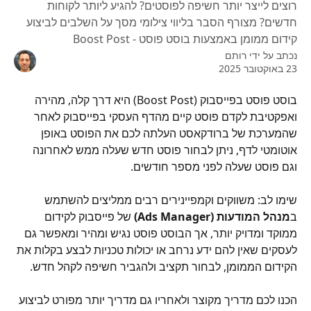
רוצים לייצר יותר חשיפה לפוסטים? להגיע ליותר לקוחות
חדשים? מצורף הסבר בליווי צילומי מסך על השלבים לביצוע
קידום ממומן באמצעות בוסט פוסט - Boost Post
נכתב על ידי
רותם
23 באוקטובר 2025
בוסט פוסט בפייסבוק (Boost Post) היא דרך קלה, מהירה 
ואפקטיבת לקדם פוסט קיים מהדף העסקי בפייסבוק לאחר 
שהמערכת של ברודקאסט העלתה לכם את הפוסט באופן 
אוטומטי לדף, ניתן לבחור פוסט חדש שעלה ממש לאחרונה 
וגם פוסט שעלה לפני מספר חודשים.
שימו לב: משווקים וקמפיינירים רבים ממליצים להשתמש 
ב
מנהל המודעות (Ads Manager)
 של פייסבוק לקידום 
ממוקד ומדויק יותר, אך הבוסט פוסט נגיש ומהיר ומאפשר גם 
לעסקים שאין להם ידע נרחב או יכולות טכניות לבצע בקלות את 
הקידום הממומן, לבחור תקציב ולהגביר חשיפה לקהל חדש.
הכנו לכם מדריך מקוצר ולאחריו גם מדריך יותר מפורט לביצוע 