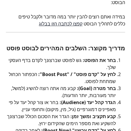
הבוסט:
במידה ואתם רוצים להבין יותר במה מדובר ולקבל טיפים 
כללים לתהליך הבוסט 
קפצו לכתבה הזו בבלוג
מדריך מקוצר: השלבים המהירים לבוסט פוסט
בחר את הפוסט:
 גש לפוסט שברצונך לקדם בדף העסקי 
שלך.
לחץ על "קדם פוסט" / "Boost Post":
 הכפתור הכחול 
שמתחת לפוסט.
בחר מטרה (Goal):
 קבע מה אתה רוצה להשיג (למשל, 
יותר מעורבות, יותר הודעות).
הגדר קהל יעד (Audience):
 בחר או צור קהל יעד על פי 
מאפיינים דמוגרפיים (גיל, מין, מיקום) ותחומי עניין.
קבע תקציב ומשך זמן:
 הגדר את הסכום הכולל שברצונך 
להשקיע ואת מספר הימים שהקידום ירוץ.
לחץ על "קדם עכשיו" (Boost Now):
 לאחר בדיקה 