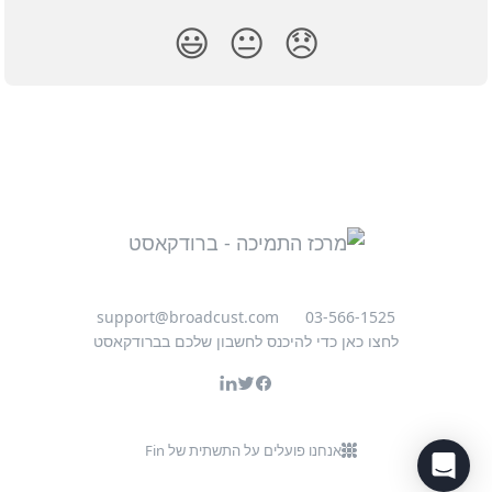
😃
😐
😞
support@broadcust.com
03-566-1525
לחצו כאן כדי להיכנס לחשבון שלכם בברודקאסט
אנחנו פועלים על התשתית של Fin