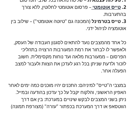
1.
פעילות עצמאית
 – שליטה מלאה בכל שלבי הפרסום
2. 
טייס אוטומטי 
– פרסום אוטומטי לחלוטין, ללא צורך 
בהתערבות.
3. טייס בטרמינל 
(המכונה גם "טיוטה אוטומטי") – שילוב בין 
אוטומציה לניהול ידני.
כל אחד מהמצבים נועד להתאים לסגנון העבודה של העסק, 
ולאפשר לו לבחור את רמת המעורבות הרצויה בתהליכי 
הפרסום – ממעורבות מלאה ועד נוחות מקסימלית. חשוב 
לזכור ולדעת שניתן בכל רגע לעדכן את הצוות ולעבור למצב 
הפעלה אחר.
במצבי ה"טייס" למיניהם: התכנים יהיו מוכנים כמה ימים לאחר 
האפיון הראשוני, והלקוח יקבל על כך עדכון בהודעה ובמייל.
ניתן בשני המצבים לבקש שינויים במערכת: בין אם דרך 
הווטסאפ או דרך המערכת בכפתור "עזרה" (מצורפת תמונה)