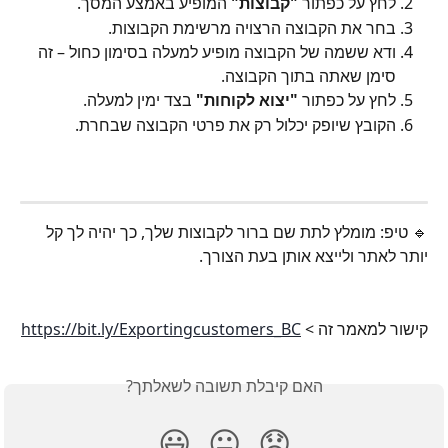
לחץ על כפתור 
"קבוצות"
 המופיע באמצע המסך.
בחר את הקבוצה הרצויה מרשימת הקבוצות.
ודא ששמה של הקבוצה מופיע למעלה בסימון כחול – זה 
סימן שאתה בתוך הקבוצה.
לחץ על כפתור 
"יצוא לקוחות"
 בצד ימין למעלה.
הקובץ שיופק יכלול רק את פרטי הקבוצה שבחרת.
🔹 טיפ: מומלץ לתת שם ברור לקבוצות שלך, כך יהיה לך קל 
יותר לאתר ולייצא אותן בעת הצורך.
קישור למאמר זה > 
https://bit.ly/Exportingcustomers_BC
האם קיבלת תשובה לשאלתך?
😃
😐
😞