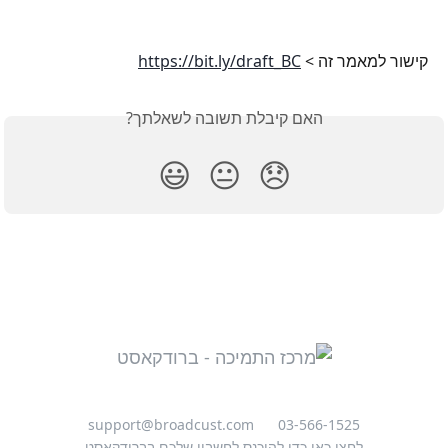
קישור למאמר זה > 
https://bit.ly/draft_BC
האם קיבלת תשובה לשאלתך?
😃
😐
😞
support@broadcust.com
03-566-1525
לחצו כאן כדי להיכנס לחשבון שלכם בברודקאסט