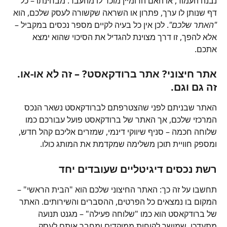
נבנה העמוד, או האם הדומיין מוכר לו מהעבר. מבחינתו – כל 
דף שנותן לו ערך, פתרון או השראה שקשורה לעסק שלכם, הוא 
"האתר שלכם"
. לכן אין כל בעיה לקיים מספר נכסים במקביל – 
אלא להפך, זו דרך מצוינת להגדיל את הסיכוי שהוא ימצא 
אתכם.
אתר חיצוני? אתר ברודקאסט? – זה לא או-או. 
זה גם וגם.
האתר שבניתם לפני שהצטרפתם לברודקאסט נשאר הנכס 
המרכזי שלכם, אך האתר של ברודקאסט פועל עבורכם כמו 
שלוחה חכמה – סניף שיווקי דינמי, שמזרים אליכם קהל חדש, 
ומספק חוויית תוכן משלימה שמקדמת את המותג כולו.
רשת נכסים דיגיטליים שעובדים יחד
תחשבו על זה כך: האתר החיצוני שלכם הוא "הבית הראשי" – 
המקום בו נמצאים כל הפרטים, ההסברים והשירותים. האתר 
של ברודקאסט הוא כמו "שלוחה פעילה" – מגנט תנועה 
מתעדכן, שמושך לקוחות ממוקדים ומחבר אותם לעסק. 