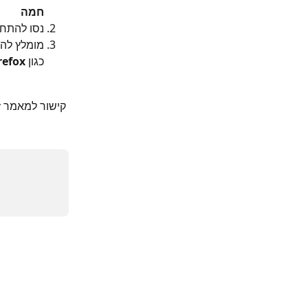
חמה
נסו להתח
מומלץ לה
כגון 
refox
קישור למאמר ז