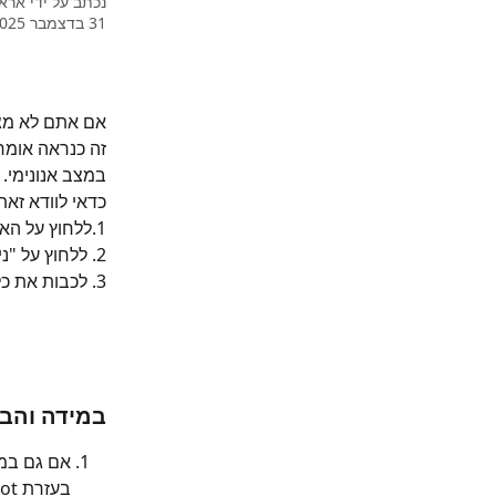
נכתב על ידי
ארא
31 בדצמבר 2025
אם אתם לא מצל
זה כנראה אומר
במצב אנונימי.
כדאי לוודא זא
1.ללחוץ על האייקון בפינה למעלה של "תוספים" (נראה כמו פאזל)
2. ללחוץ על "ניהול תוספים"
3. לכבות את כל התוספים (עיגול אדום בתמונה)
במידה והב
אם גם במצ
בעזרת hotspot/נקודה חמה מהנייד - 