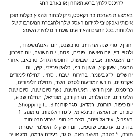
להיכנס ללחץ ברגע האחרון או בערב החג
באמצעות מערכת ברודקאסט, ניתן לבחור ולהפיץ בקלות תוכן 
איכותי ואפקטיבי לקידום העסק שלך ולהגברת המעורבות של 
הלקוחות בכל החגים והאירועים שעתידים להיות השנה:
 חורף,  סוף שנה אזרחית,  טו בשבט,  יום האם\משפחה,  
ולנטיין דיי,  יום האישה,  פורים,  פסח,  יום השואה,  יום הזיכרון,  
יום העצמאות,  אביב,  שבועות,  החופש הגדול,  טו באב,  אחרי 
החגים,  שעון קיץ,  שעון חורף,  בלאק פריידי,  קיץ,  יום 
ירושלים,  ל"ג בעומר,  בחירות,  שבת ,  סתיו,  תחילת לימודים 
אקדמיים,  חודש המודעות לסרטן השד,  תחילת הלימודים,  
כריסמס,  יומן חודשי,  ראש השנה,  נשף סיום שנה,  סיום שנת 
הלימודים,  יום הולדת,  חג הקורבן,  מונדיאל,  תחילת שבוע,  
יום כיפור,  קורונה,  רמדאן,  סגר קורונה 3,  Shopping IL,  
סוכות,  יום הפיצה הבינלאומי,  ליגת האלופות,  מימונה,  1 
באפריל,  עיד אל פיטר,  מצב ביטחוני,  שבוע הבטיחות 
בדרכים,  עדכונים שוטפים,  יום השוקולד העולמי,  שמחת 
תורה,  י' בטבת,  תשעה באב,  סיגד,  רעידת אדמה,  מזג אוויר 