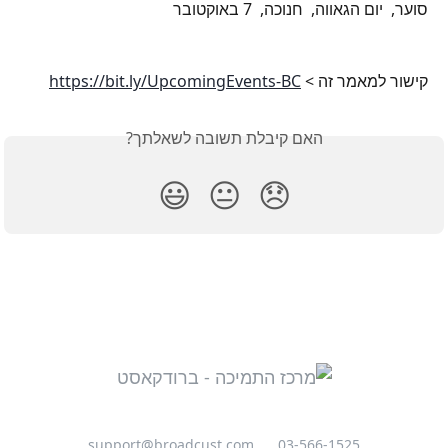
סוער,  יום הגאווה,  חנוכה,  7 באוקטובר
קישור למאמר זה > 
https://bit.ly/UpcomingEvents-BC
האם קיבלת תשובה לשאלתך?
😃
😐
😞
support@broadcust.com
03-566-1525