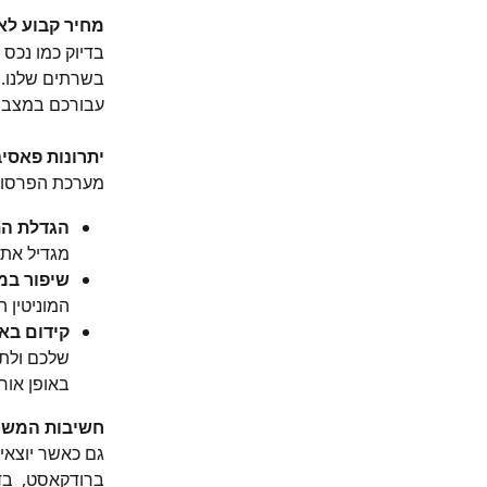
מחיר קבוע לא
בדיוק כמו נכס 
בשרתים שלנו. 
עבורכם במצב 
יתרונות פאסיב
מערכת הפרסום 
הגדלת הת
מגדיל את 
שיפור במו
המוניטין ה
קידום בא
שלכם ולתכ
באופן אורג
חשיבות המשך
גם כאשר יוצאי
ברודקאסט,  בד