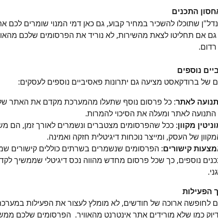
חסון התכנים
נדל"ן שתוכלו להשכיר במחיר קבוע, גם כאן דמי המנוי שומרים לכם את
גם אם תחליטו לצאת מהשירות, לא נוריד את הפרסומים שלכם מהאווי
רדום.
יים נוספים
של ברודקאסט מציעה גם יתרונות פאסיביים נוספים לעסקים:
נועה לאתר
: כל פרסום נוסף שתעלו מהמערכת מקדם את האתר שלכ
התנועה לאתר ומעלה את הסיכוי להמרות.
ניטין מקוון
: ככל שהפרסומים מצטברים ונשמרים לאורך זמן, הם מש
מקוון של העסק, ומייצר נוכחות דיגיטלית חזקה ואמינה.
מצעות קישורים
: הפרסומים שנשמרים בשרתים כוללים קישורים שמ
נים נוספים, כך שכל פרסום מחדש מהווה נכס דיגיטלי שממשיך לקד
ני.
 הפעילות
ם לחופשה ארוכה של חודשים, לא מומלץ לעצור את הפעילות במערכ
יוק כמו שלא מורידים אתר אינטרנט מהאוויר.  הפרסומים שלכם ממשי