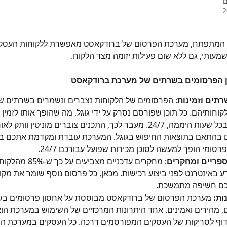
ם
לי המתפתח, מערכת הפרסום של ברודקאסט מאפשרת ללקוחות העסקי
מעותי, גם ללא שום פעילות יזומה מצד הלקוח.
ן הפרסומים בשרתים של מערכת ברודקאסט
רתים וזמינות
: הפרסומים של הלקוחות נצברים ונשמרים בשרתים שלנו
קוחותיהם. כל תוכן שפורסם נסרק על ידי גוגל, מה שהופך אותו לזמין 
מחפשים בכל שעות היממה, 24/7. מעבר לכך, התכנים צוברים מוניטין וותק ל
בהתאם בתוצאות החיפוש בגוגל. המערכת עובדת ומקדמת אתכם באו
רסומי הופך למעשה לסוכן מכירות שפועל עבורכם 24/7.
ספריים ומחקרים
: מחקרים עדכניים מצביע
 באינטרנט לפני ביצוע רכישות. מכאן, כל פרסום נוסף שומר את מקומ
כם חשיפה מתמשכת.
ות:
 מערכת הפרסום של ברודקאסט מבוססת על אחסון פרסומים בש
 מהירים ואמינים. אחד היתרונות המרכזיים של השימוש במערכת הוא
וף לסריקות של העסקים המפורסמים דרכה. כל העסקים במערכת הם