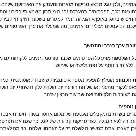
אמינים, ולכן גוגל מבצע סריקות מהירות ומעמיק את האינדוקס שלהם 
תוצאה מכך, הפרסומים במערכת נהנים מיתרון משמעותי בדירוג ומת
חיפוש בגוגל באופן אורגני. זה דומה למגורים בשכונה היוקרתית ביות
כם הם עסקים מצליחים ואמינים, מה שמעלה את ערך הפרסומים של
טובת ערך נצבר ומתמשך
כל הפלטפורמות
: כל הפרסומים שכבר פורסמו, זמינים ללקוחות גם מה
לא חיוב נוסף על נפח גלישה או שימוש.
ת חכמות
: מומלץ להפעיל מספר אוטומציות שעובדות אוטומטית, כמו 
צאפ ללקוח מתעניין או שליחת הודעת יום הולדת ללקוח שחוגג יום הולד
 מעורבות הלקוחות ואת שביעות הרצון שלהם.
 נוספים
רים בשרתים ומקבלים מעטפת של מקום אחסון בטוח, תעודת אבטחה
תעבורה ללא הגבלה, לצד סריקות קבועות של גוגל. כך שגם אם תפרסמ
כן תעצרו, אתם ממשיכים לשלם רק על האחסון שלהם, בדומה לאתר א