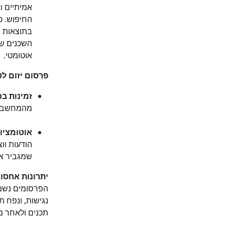
אמיתיים ו
החיפוש. כ
בתוצאות ה
השכנים של
אוטומטי.
פרסום יזום ל
זמינות ב
מהמחשב, ל
אוטומציו
הודעות וו
שמגביר את
יתרונות אחסון
הפרסומים נשמ
נגישות, ונפח 
תכנים ולאחר מ