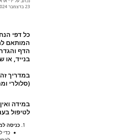
נכתב על ידי
ארא
23 בדצמבר 2024
כל דפי הנח
המותאם לתצ
הדף והגדרו
בנייד, או ש
במדריך זה 
(סלולרי ו
במידה ואין
לטיפול בעני
כניסה למ
כדי ל