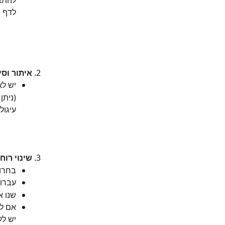
להתאי
לדף ה
איתור וס
יש לא
(ניתן
עיגול
שינוי רו
בחרו
עברו 
שנו את רוחב
אם לא
יש לל