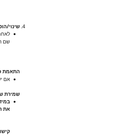
שינוי/הו
לאחר
שם תו
התאמת כל
אם יש
שמירת שי
במיד
את ה
​קיש