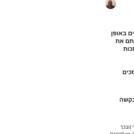
ם באופן 
תם את 
כות 
כים 
בקשה 
(ובכך 